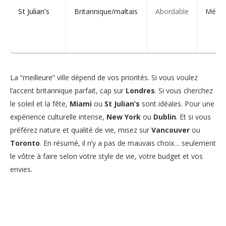
St Julian’s
Britannique/maltais
Abordable
Médit
La “meilleure” ville dépend de vos priorités. Si vous voulez
l’accent britannique parfait, cap sur
Londres
. Si vous cherchez
le soleil et la fête,
Miami
ou
St Julian’s
sont idéales. Pour une
expérience culturelle intense,
New York
ou
Dublin
. Et si vous
préférez nature et qualité de vie, misez sur
Vancouver
ou
Toronto
. En résumé, il n’y a pas de mauvais choix… seulement
le vôtre à faire selon votre style de vie, votre budget et vos
envies.