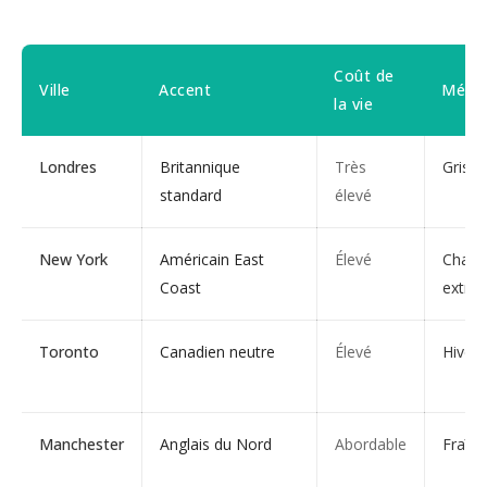
Coût de
Ville
Accent
Mété
la vie
Londres
Britannique
Très
Grise
standard
élevé
New York
Américain East
Élevé
Chaud
Coast
extrê
Toronto
Canadien neutre
Élevé
Hivers
Manchester
Anglais du Nord
Abordable
Fraîc