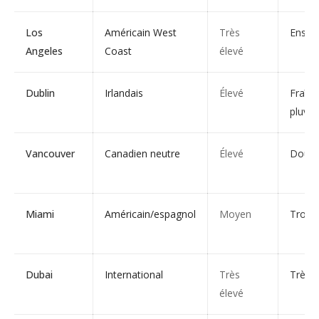
Los
Américain West
Très
Ensole
Angeles
Coast
élevé
Dublin
Irlandais
Élevé
Fraîch
pluvie
Vancouver
Canadien neutre
Élevé
Doux, 
Miami
Américain/espagnol
Moyen
Tropic
Dubai
International
Très
Très 
élevé