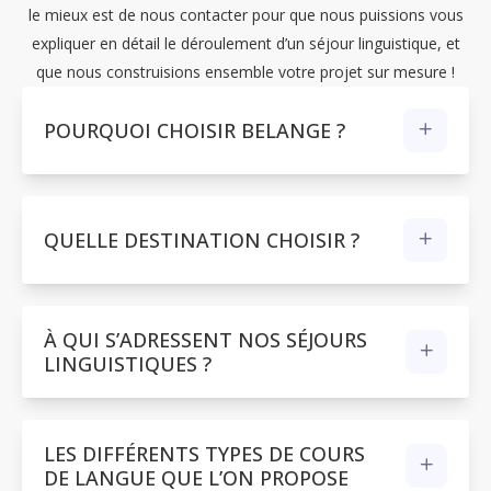
le mieux est de nous contacter pour que nous puissions vous
expliquer en détail le déroulement d’un séjour linguistique, et
que nous construisions ensemble votre projet sur mesure !
POURQUOI CHOISIR BELANGE ?
Pour que votre
séjour linguistique
soit vraiment
inoubliable et facile à organiser, chez
BeLangue,
nous
vous proposons un service sur-mesure digne des plus
QUELLE DESTINATION CHOISIR ?
grandes Maisons de Haute-Couture :
Un véritable conseil par rapport à vous et vos envies
Un accompagnement dans TOUTES vos démarches
À QUI S’ADRESSENT NOS SÉJOURS
administratives (VISA, ouverture de compte en
LINGUISTIQUES ?
banque sur place, ligne téléphonique à l’étranger…)
Nos séjours sont conçus pour tous les profils, car il n’y a
Une assistance téléphonique 24h/24h
pas d’âge pour apprendre une langue !
Si vous avez un hobby ou une passion, nous vous
LES DIFFÉRENTS TYPES DE COURS
aidons à la poursuivre sur place
DE LANGUE QUE L’ON PROPOSE