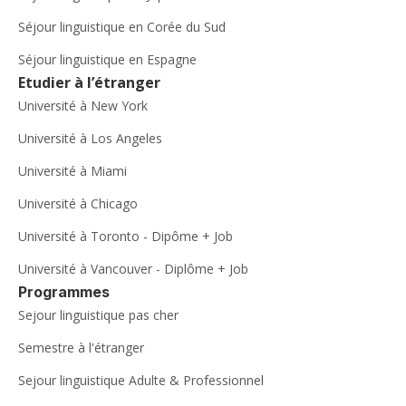
Excursions
: à la journée ou week-end (plages,
Séjour linguistique en Corée du Sud
parcs, villes voisines…)
Séjour linguistique en Espagne
Etudier à l’étranger
Ces activités sont l’occasion de pratiquer la langue de
Université à New York
manière naturelle, tout en créant des souvenirs
inoubliables.
Université à Los Angeles
Université à Miami
Université à Chicago
Université à Toronto - Dipôme + Job
Université à Vancouver - Diplôme + Job
Programmes
Sejour linguistique pas cher
Semestre à l'étranger
Sejour linguistique Adulte & Professionnel