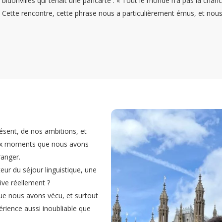
bidonvilles qui tenait une pancarte : « Tout le monde n’a pas la cha
Cette rencontre, cette phrase nous a particulièrement émus, et nous a f
ésent, de nos ambitions, et
eaux moments que nous avons
ranger.
eur du séjour linguistique, une
ive réellement ?
que nous avons vécu, et surtout
érience aussi inoubliable que