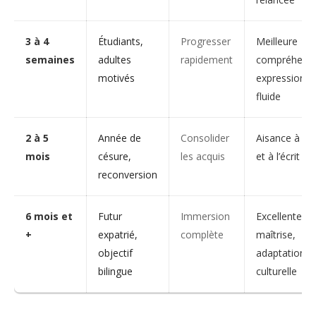
3 à 4
Étudiants,
Progresser
Meilleure
semaines
adultes
rapidement
compréhensi
motivés
expression p
fluide
2 à 5
Année de
Consolider
Aisance à l’or
mois
césure,
les acquis
et à l’écrit
reconversion
6 mois et
Futur
Immersion
Excellente
+
expatrié,
complète
maîtrise,
objectif
adaptation
bilingue
culturelle