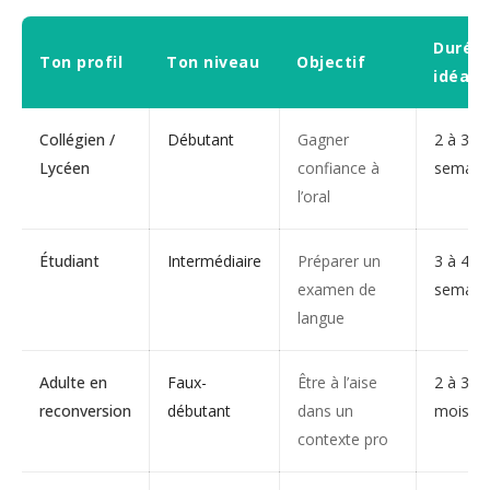
Durée
Ton profil
Ton niveau
Objectif
idéale
Collégien /
Débutant
Gagner
2 à 3
Lycéen
confiance à
semain
l’oral
Étudiant
Intermédiaire
Préparer un
3 à 4
examen de
semain
langue
Adulte en
Faux-
Être à l’aise
2 à 3
reconversion
débutant
dans un
mois
contexte pro