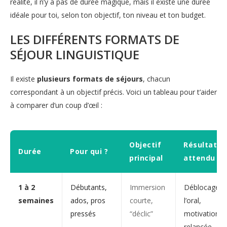
réalité, il n’y a pas de durée magique, mais il existe une durée
idéale pour toi, selon ton objectif, ton niveau et ton budget.
LES DIFFÉRENTS FORMATS DE
SÉJOUR LINGUISTIQUE
Il existe
plusieurs formats de séjours
, chacun
correspondant à un objectif précis. Voici un tableau pour t’aider
à comparer d’un coup d’œil :
Objectif
Résultat
Durée
Pour qui ?
principal
attendu
1 à 2
Débutants,
Immersion
Déblocage à
semaines
ados, pros
courte,
l’oral,
pressés
“déclic”
motivation
relancée