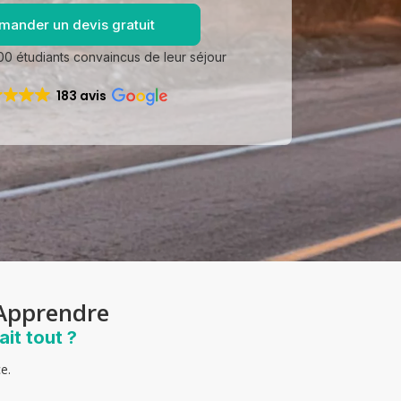
mander un devis gratuit
0 étudiants convaincus de leur séjour
183 avis
 Apprendre
ait tout ?
e.