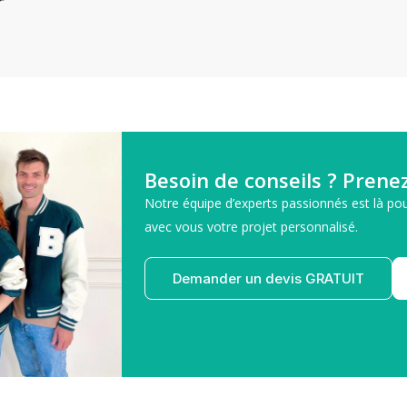
r
Besoin de conseils ? Prene
Notre équipe d’experts passionnés est là pou
avec vous votre projet personnalisé.​
Demander un devis GRATUIT